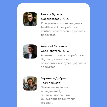
Никита Бутько
Сооснователь - CEO
Консультант по инновациям в
healthcare. Опыт работы с
venture, стратегией и дизайном
продуктов.
Алексей Литвинов
Сооснователь - CТO
Архитектор с опытом работы в
Big Tech, имеет опыт
разработки и запуска цифровых
продуктов.
Вероника Добрая
Врач-педиатр
Опыты клинических
исследований,
сертифицированный
консультант по гештальт-
терапии.